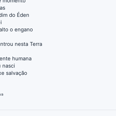
le momento
as
dim do Éden
i
alto o engano
ntrou nesta Terra
mente humana
 nasci
xe salvação
va