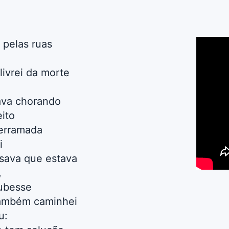
 pelas ruas
livrei da morte
ava chorando
ito
derramada
i
sava que estava
,
ubesse
também caminhei
u: