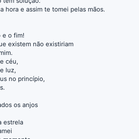
o tem solução.
 hora e assim te tomei pelas mãos.
 e o fim!
ue existem não existiriam
 mim.
e céu,
e luz,
s no princípio,
s.
ados os anjos
a estrela
amei