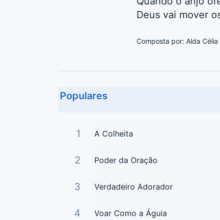
Quando o anjo ofe
Deus vai mover os
Composta por: Alda Célia
Populares
1
A Colheita
2
Poder da Oração
3
Verdadeiro Adorador
4
Voar Como a Águia