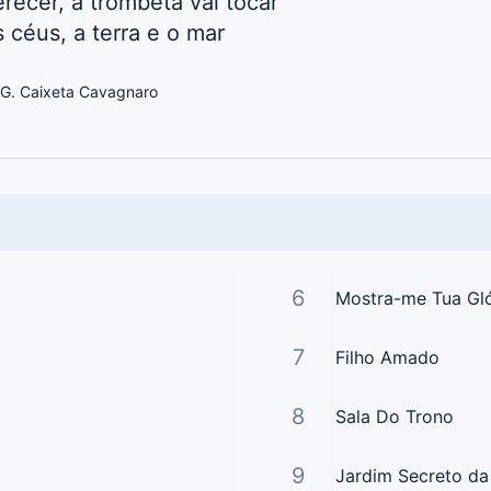
recer, a trombeta vai tocar
 céus, a terra e o mar
 G. Caixeta Cavagnaro
6
Mostra-me Tua Gló
7
Filho Amado
8
Sala Do Trono
9
Jardim Secreto d