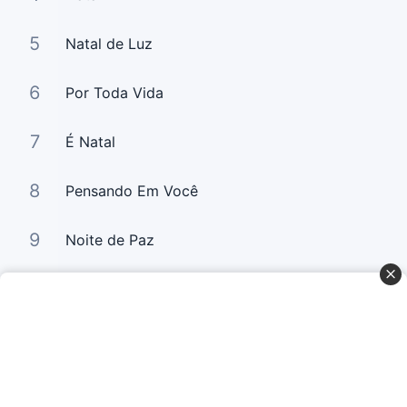
5
Natal de Luz
6
Por Toda Vida
7
É Natal
8
Pensando Em Você
9
Noite de Paz
10
Soldado De Cristo/ Vem Com Josué