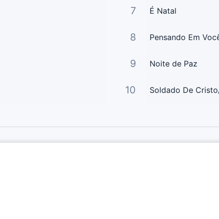
7
É Natal
8
Pensando Em Voc
9
Noite de Paz
10
Soldado De Crist
Links Principais