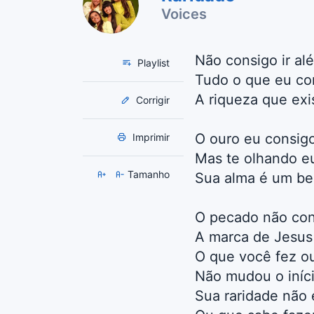
Voices
Não consigo ir al
Playlist
Tudo o que eu co
A riqueza que exi
Corrigir
O ouro eu consigo
Imprimir
Mas te olhando e
Tamanho
Sua alma é um b
O pecado não co
A marca de Jesus
O que você fez ou
Não mudou o iníc
Sua raridade não 