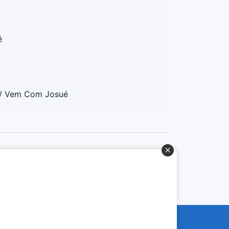
ê
o/ Vem Com Josué
Baixe o App