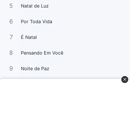
5
Natal de Luz
6
Por Toda Vida
7
É Natal
8
Pensando Em Você
9
Noite de Paz
10
Soldado De Cristo/ Vem Com Josué