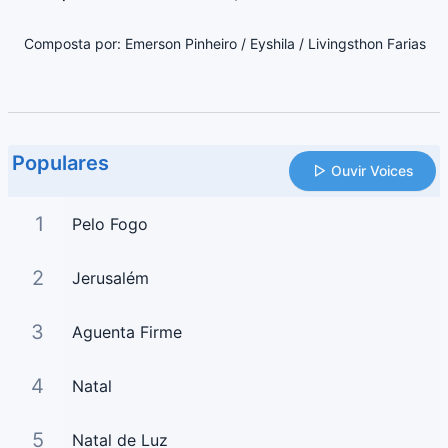
Composta por: Emerson Pinheiro / Eyshila / Livingsthon Farias
Populares
Ouvir Voices
1
Pelo Fogo
2
Jerusalém
3
Aguenta Firme
4
Natal
5
Natal de Luz