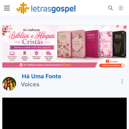
Há Uma Fonte
Voices