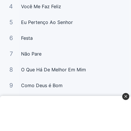
4
Você Me Faz Feliz
5
Eu Pertenço Ao Senhor
6
Festa
7
Não Pare
8
O Que Há De Melhor Em Mim
9
Como Deus é Bom
10
Deus Te Fez Pra Mim