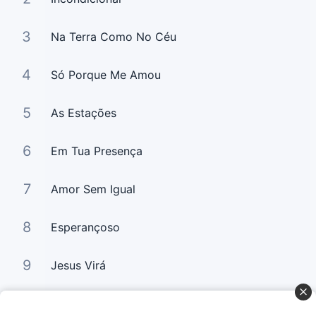
3
Na Terra Como No Céu
4
Só Porque Me Amou
5
As Estações
6
Em Tua Presença
7
Amor Sem Igual
8
Esperançoso
9
Jesus Virá
10
Por Amor