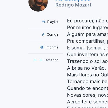
Rodrigo Mozart
Eu procurei, não 
Playlist
Por muitos lugare
Alguém para amar
Corrigir
Pra compartilhar, p
E somar [somar],
Imprimir
Que invertem as 
Tamanho
Trazendo o sol ao
A brisa no Verão,
Mais flores no Ou
Tornando mais bel
Quando te encontr
Novas cores, nov
Acreditei e sonhe