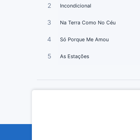
2
Incondicional
3
Na Terra Como No Céu
4
Só Porque Me Amou
5
As Estações