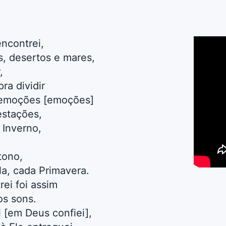
encontrei,
s, desertos e mares,
,
ra dividir
 emoções [emoções]
estações,
 Inverno,
tono,
a, cada Primavera.
ei foi assim
os sons.
i [em Deus confiei],