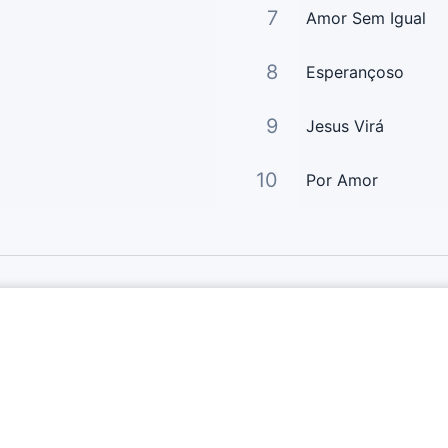
7
Amor Sem Igual
8
Esperançoso
9
Jesus Virá
10
Por Amor
Links Principais