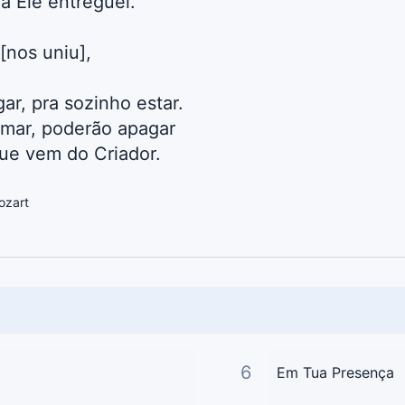
à Ele entreguei.
[nos uniu],
ar, pra sozinho estar.
mar, poderão apagar
ue vem do Criador.
ozart
6
Em Tua Presença