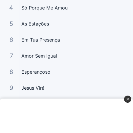
4
Só Porque Me Amou
5
As Estações
6
Em Tua Presença
7
Amor Sem Igual
8
Esperançoso
9
Jesus Virá
10
Por Amor