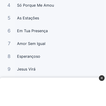
4
Só Porque Me Amou
5
As Estações
6
Em Tua Presença
7
Amor Sem Igual
8
Esperançoso
9
Jesus Virá
10
Por Amor