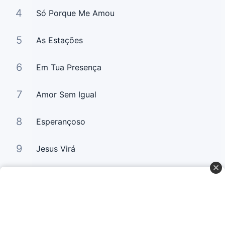
4
Só Porque Me Amou
5
As Estações
6
Em Tua Presença
7
Amor Sem Igual
8
Esperançoso
9
Jesus Virá
10
Por Amor