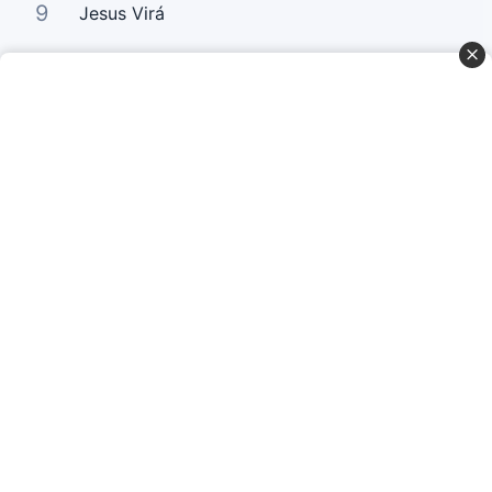
9
Jesus Virá
10
Por Amor
Curta Nossas Redes Sociais
Baixe o App
© Copyright 2022-2026 Letrasgospel.net
Todos os Direitos Reservados