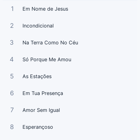
1
Em Nome de Jesus
2
Incondicional
3
Na Terra Como No Céu
4
Só Porque Me Amou
5
As Estações
6
Em Tua Presença
7
Amor Sem Igual
8
Esperançoso