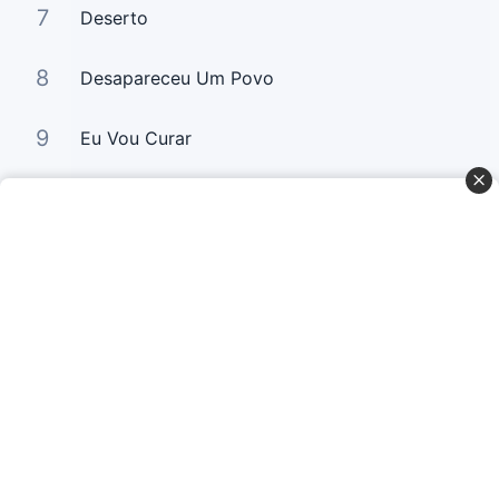
7
Deserto
8
Desapareceu Um Povo
9
Eu Vou Curar
10
Não Precisa Mais Chorar
Curta Nossas Redes Sociais