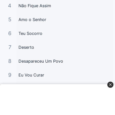
4
Não Fique Assim
5
Amo o Senhor
6
Teu Socorro
7
Deserto
8
Desapareceu Um Povo
9
Eu Vou Curar
10
Não Precisa Mais Chorar