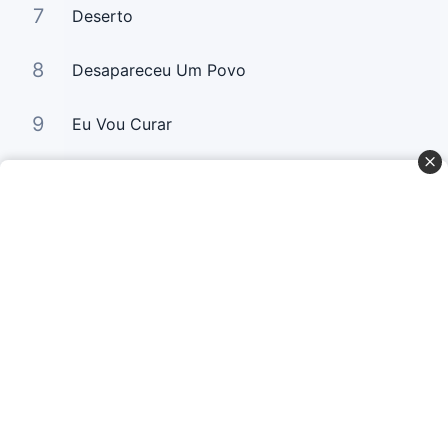
7
Deserto
8
Desapareceu Um Povo
9
Eu Vou Curar
10
Não Precisa Mais Chorar
Curta Nossas Redes Sociais