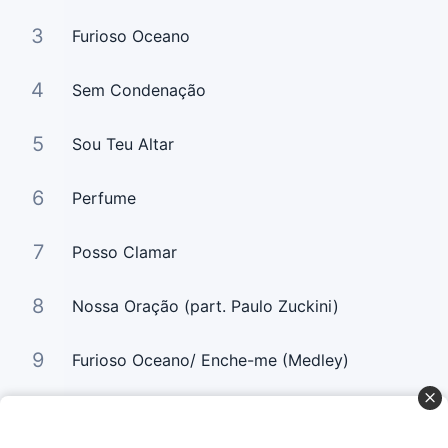
3
Furioso Oceano
4
Sem Condenação
5
Sou Teu Altar
6
Perfume
7
Posso Clamar
8
Nossa Oração (part. Paulo Zuckini)
9
Furioso Oceano/ Enche-me (Medley)
10
Vida no Altar