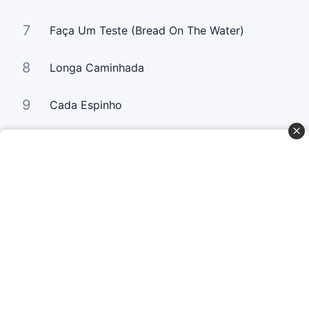
7
Faça Um Teste (Bread On The Water)
8
Longa Caminhada
9
Cada Espinho
10
Glória a Deus (Praise The Lord)
Curta Nossas Redes Sociais