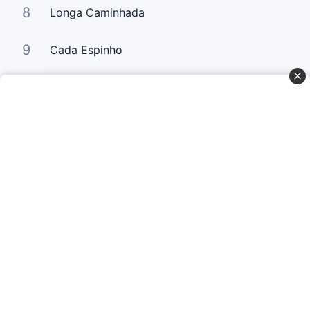
8
Longa Caminhada
9
Cada Espinho
10
Glória a Deus (Praise The Lord)
Curta Nossas Redes Sociais
Baixe o App