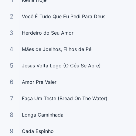
1
Reina Hoje
2
Você É Tudo Que Eu Pedi Para Deus
3
Herdeiro do Seu Amor
4
Mães de Joelhos, Filhos de Pé
5
Jesus Volta Logo (O Céu Se Abre)
6
Amor Pra Valer
7
Faça Um Teste (Bread On The Water)
8
Longa Caminhada
9
Cada Espinho