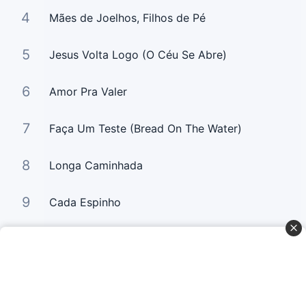
4
Mães de Joelhos, Filhos de Pé
5
Jesus Volta Logo (O Céu Se Abre)
6
Amor Pra Valer
7
Faça Um Teste (Bread On The Water)
8
Longa Caminhada
9
Cada Espinho
10
Glória a Deus (Praise The Lord)