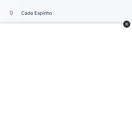
9
Cada Espinho
10
Glória a Deus (Praise The Lord)
Curta Nossas Redes Sociais
Baixe o App