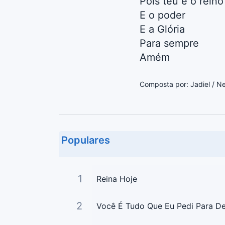
Pois teu é o reino
E o poder
E a Glória
Para sempre
Amém
Composta por: Jadiel / N
Populares
1
Reina Hoje
2
Você É Tudo Que Eu Pedi Para D