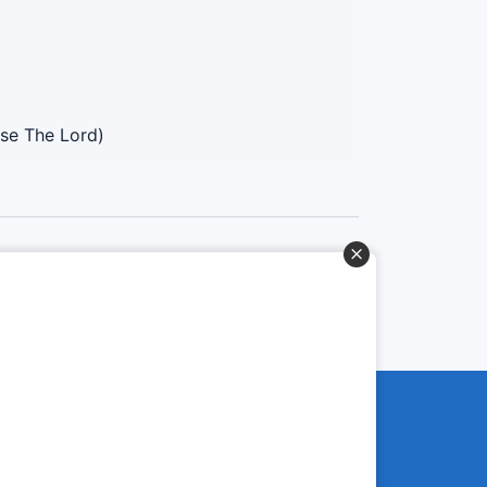
ise The Lord)
Baixe o App
© Copyright 2022-2026 Letrasgospel.net
Todos os Direitos Reservados