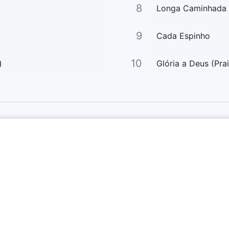
8
Longa Caminhada
9
Cada Espinho
10
)
Glória a Deus (Pra
Links Principais
Página Principal
Enviar Letra
Letras A-Z
Perguntas Frequentes