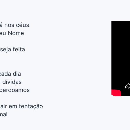
á nos céus
 Teu Nome
seja feita
cada dia
 dívidas
 perdoamos
air em tentação
mal