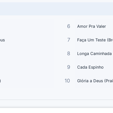
6
Amor Pra Valer
7
eus
Faça Um Teste (Br
8
Longa Caminhada
9
Cada Espinho
10
)
Glória a Deus (Pra