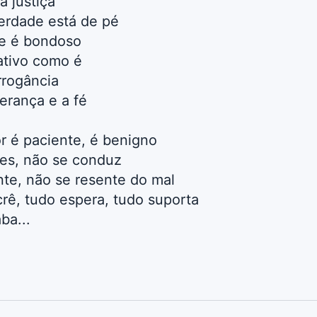
a justiça
verdade está de pé
e é bondoso
ativo como é
rogância
erança e a fé
r é paciente, é benigno
es, não se conduz
te, não se resente do mal
crê, tudo espera, tudo suporta
ba...