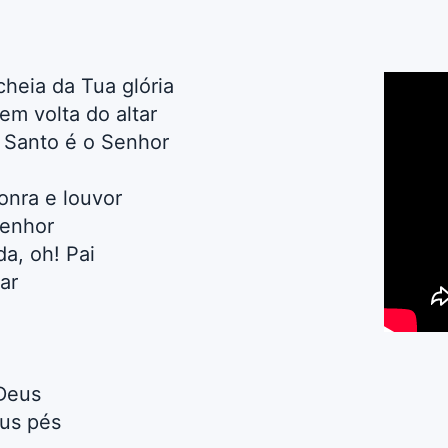
cheia da Tua glória
em volta do altar
 Santo é o Senhor
onra e louvor
Senhor
a, oh! Pai
ar
Deus
eus pés