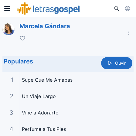
Marcela Gándara
Populares
Ouvir
1
Supe Que Me Amabas
2
Un Viaje Largo
3
Vine a Adorarte
4
Perfume a Tus Pies