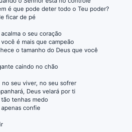
uando o Senhor está no controle
em é que pode deter todo o Teu poder?
e ficar de pé
i, acalma o seu coração
i, você é mais que campeão
nhece o tamanho do Deus que você
igante caindo no chão
 no seu viver, no seu sofrer
panhará, Deus velará por ti
i, tão tenhas medo
, apenas confie
r