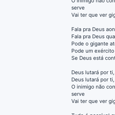
O inimigo não co
serve
Vai ter que ver g
Fala pra Deus ao
Fala pra Deus qual
Pode o gigante at
Pode um exército 
Se Deus está cont
Deus lutará por t
Deus lutará por t
O inimigo não co
serve
Vai ter que ver g