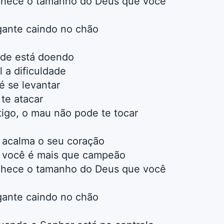
nhece o tamanho do Deus que você
igante caindo no chão
nde está doendo
 a dificuldade
é se levantar
te atacar
igo, o mau não pode te tocar
i, acalma o seu coração
i, você é mais que campeão
nhece o tamanho do Deus que você
igante caindo no chão