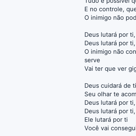
Tudo é possível q
E no controle, qu
O inimigo não pod
Deus lutará por t
Deus lutará por t
O inimigo não co
serve
Vai ter que ver g
Deus cuidará de ti
Seu olhar te acom
Deus lutará por t
Deus lutará por ti
Ele lutará por ti
Você vai consegui