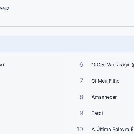
veira
6
a)
O Céu Vai Reagir (
7
Oi Meu Filho
8
Amanhecer
9
Farol
10
A Última Palavra É