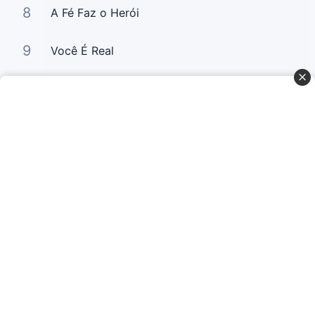
8
A Fé Faz o Herói
9
Você É Real
10
Usei a Fé
Curta Nossas Redes Sociais
Baixe o App