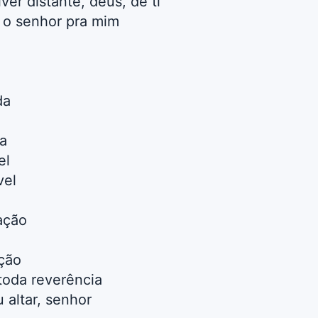
ver distante, deus, de ti
 o senhor pra mim
da
a
el
vel
ação
ção
toda reverência
 altar, senhor