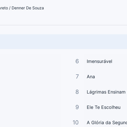
reto / Denner De Souza
6
Imensurável
7
Ana
8
Lágrimas Ensinam
9
Ele Te Escolheu
10
A Glória da Segun