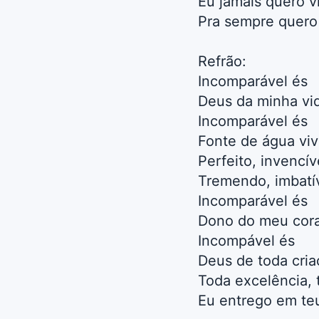
Eu jamais quero vi
Pra sempre quero
Refrão:
Incomparável és
Deus da minha vi
Incomparável és
Fonte de água viv
Perfeito, invencív
Tremendo, imbatí
Incomparável és
Dono do meu cor
Incompável és
Deus de toda cria
Toda excelência, 
Eu entrego em teu