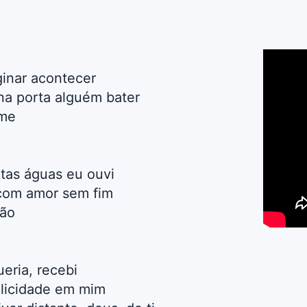
inar acontecer
na porta alguém bater
ome
as águas eu ouvi
com amor sem fim
ão
eria, recebi
elicidade em mim