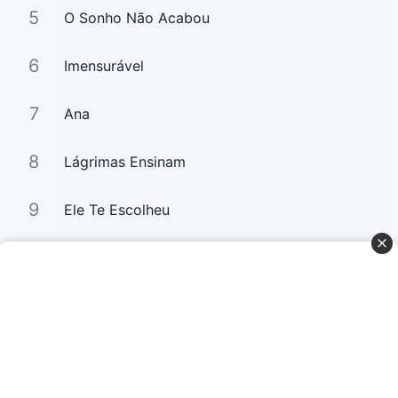
5
O Sonho Não Acabou
6
Imensurável
7
Ana
8
Lágrimas Ensinam
9
Ele Te Escolheu
10
A Glória da Segunda Casa