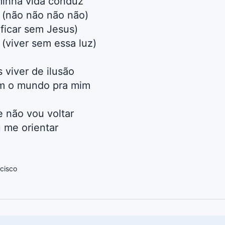
minha vida conduz
 (não não não não)
ficar sem Jesus)
(viver sem essa luz)
 viver de ilusão
m o mundo pra mim
e não vou voltar
u me orientar
cisco