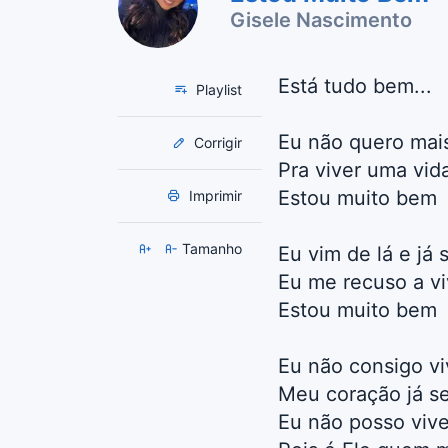
Gisele Nascimento
Está tudo bem...
Playlist
Eu não quero mais
Corrigir
Pra viver uma vid
Estou muito bem
Imprimir
Tamanho
Eu vim de lá e já 
Eu me recuso a vi
Estou muito bem
Eu não consigo v
Meu coração já s
Eu não posso viv