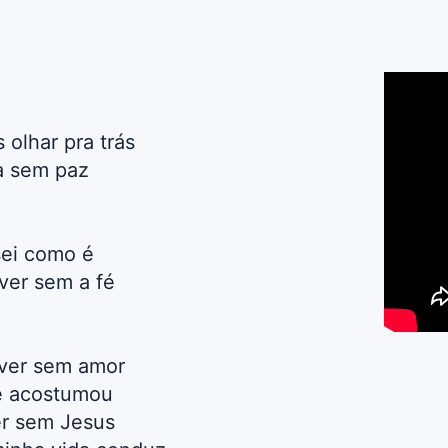
 olhar pra trás
a sem paz
sei como é
ver sem a fé
iver sem amor
e acostumou
er sem Jesus