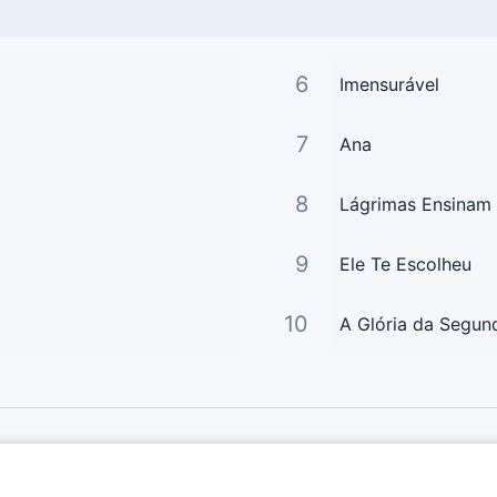
6
Imensurável
7
Ana
8
Lágrimas Ensinam
9
Ele Te Escolheu
10
A Glória da Segun