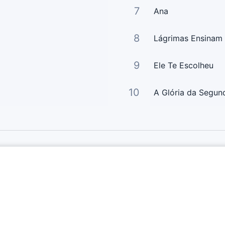
7
Ana
8
Lágrimas Ensinam
9
Ele Te Escolheu
10
A Glória da Segun
Links Principais