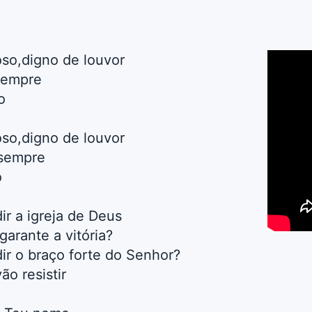
so,digno de louvor
sempre
o
so,digno de louvor
 sempre
o
r a igreja de Deus
arante a vitória?
r o braço forte do Senhor?
ão resistir