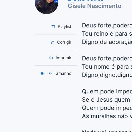
Gisele Nascimento
Deus forte,podero
Playlist
Teu reino é para 
Digno de adoraçã
Corrigir
Deus forte,podero
Imprimir
Teu nome é para
Tamanho
Digno,digno,dign
Quem pode impedi
Se é Jesus quem g
Quem pode impedi
As muralhas não v