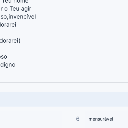
o Teu nome
 o Teu agir
oso,invencível
orarei
dorarei)
oso
,digno
6
Imensurável