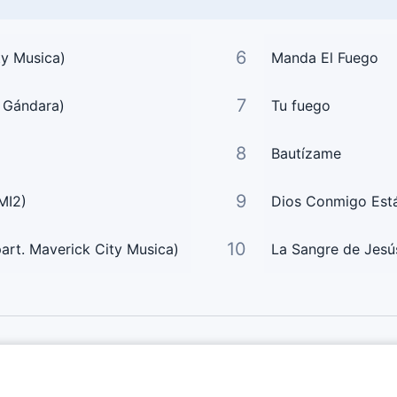
6
ty Musica)
Manda El Fuego
7
a Gándara)
Tu fuego
8
Bautízame
9
MI2)
Dios Conmigo Est
10
art. Maverick City Musica)
La Sangre de Jesú