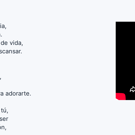
ia,
.
 de vida,
scansar.
,
ra adorarte.
tú,
ser
ón,