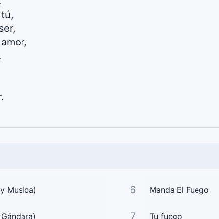
.
tú,
ser,
 amor,
.
.
6
ty Musica)
Manda El Fuego
7
a Gándara)
Tu fuego