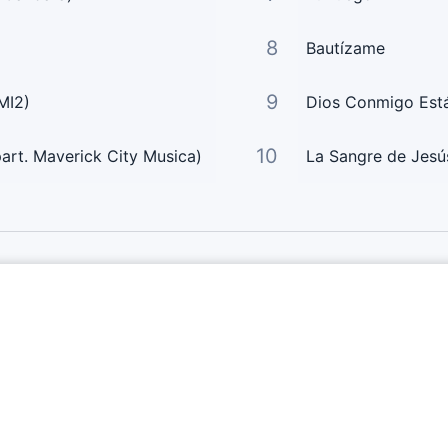
8
Bautízame
9
MI2)
Dios Conmigo Est
10
art. Maverick City Musica)
La Sangre de Jesú
Links Principais
Página Principal
Enviar Letra