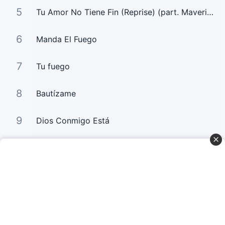
5
Tu Amor No Tiene Fin (Reprise) (part. Maverick City Musica)
6
Manda El Fuego
7
Tu fuego
8
Bautízame
9
Dios Conmigo Está
10
La Sangre de Jesús