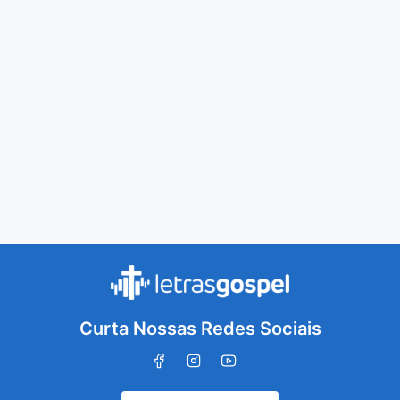
Curta Nossas Redes Sociais