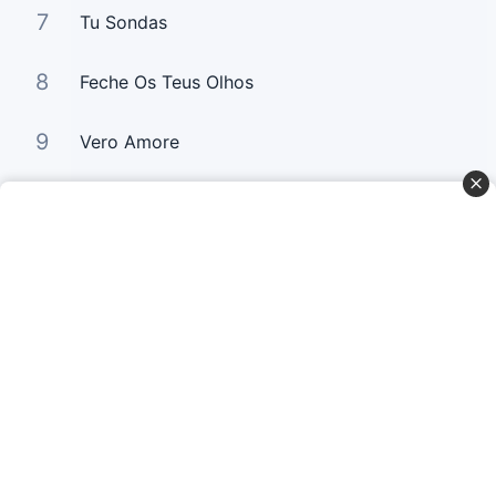
7
Tu Sondas
8
Feche Os Teus Olhos
9
Vero Amore
10
Você É Dez
Curta Nossas Redes Sociais