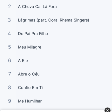
2
A Chuva Cai Lá Fora
3
Lágrimas (part. Coral Rhema Singers)
4
De Pai Pra Filho
5
Meu Milagre
6
A Ele
7
Abre o Céu
8
Confio Em Ti
9
Me Humilhar