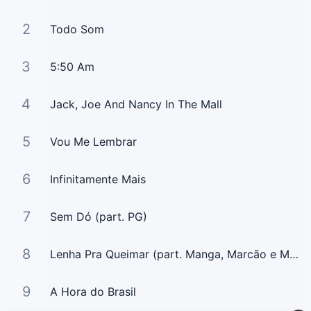
2
Todo Som
3
5:50 Am
4
Jack, Joe And Nancy In The Mall
5
Vou Me Lembrar
6
Infinitamente Mais
7
Sem Dó (part. PG)
8
Lenha Pra Queimar (part. Manga, Marcão e Mateus Asato)
9
A Hora do Brasil