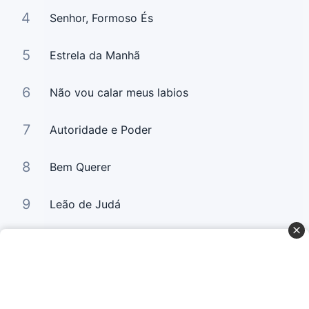
4
Senhor, Formoso És
5
Estrela da Manhã
6
Não vou calar meus labios
7
Autoridade e Poder
8
Bem Querer
9
Leão de Judá
10
Bem Querer 2