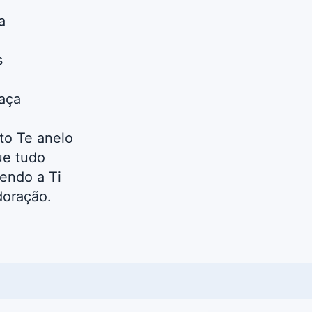
a
s
aça
o Te anelo
ue tudo
endo a Ti
doração.