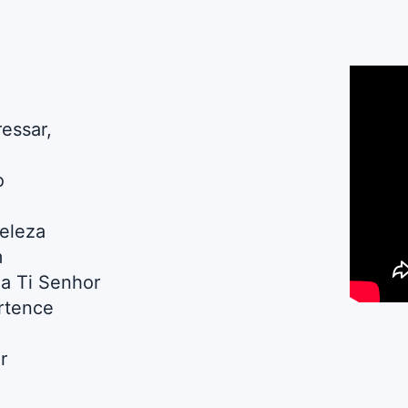
ressar,
o
eleza
m
 a Ti Senhor
rtence
r