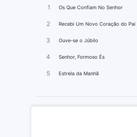
1
Os Que Confiam No Senhor
2
Recebi Um Novo Coração do Pai
3
Ouve-se o Júbilo
4
Senhor, Formoso És
5
Estrela da Manhã