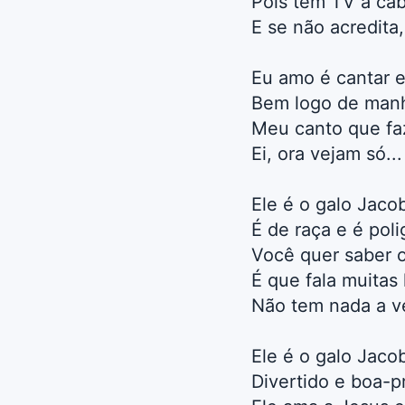
Pois tem TV a cab
E se não acredita
Eu amo é cantar e
Bem logo de manh
Meu canto que fa
Ei, ora vejam só.
Ele é o galo Jaco
É de raça e é poli
Você quer saber o
É que fala muitas 
Não tem nada a v
Ele é o galo Jaco
Divertido e boa-p