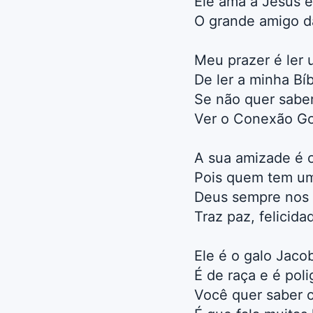
Ele ama a Jesus e
O grande amigo d
Meu prazer é ler 
De ler a minha Bí
Se não quer saber
Ver o Conexão Go
A sua amizade é 
Pois quem tem um
Deus sempre nos 
Traz paz, felicida
Ele é o galo Jaco
É de raça e é poli
Você quer saber o