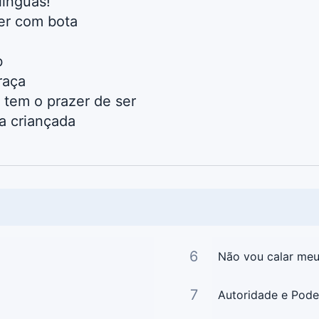
línguas!
er com bota
b
raça
 tem o prazer de ser
a criançada
6
Não vou calar meu
7
Autoridade e Pode