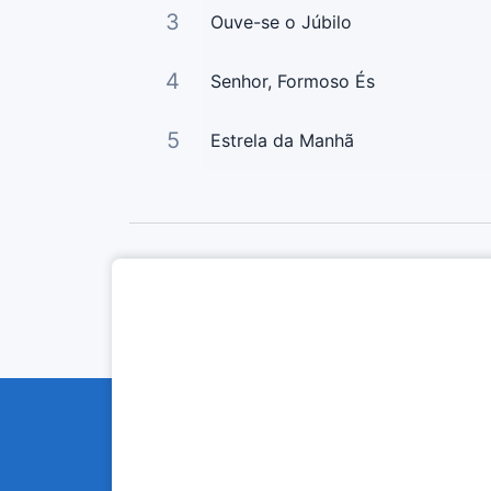
3
Ouve-se o Júbilo
4
Senhor, Formoso És
5
Estrela da Manhã
Curta Nossas Redes Sociais