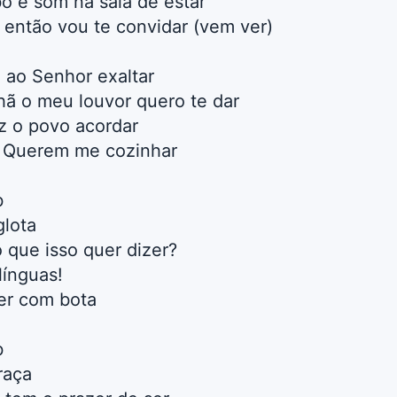
o e som na sala de estar
, então vou te convidar (vem ver)
 ao Senhor exaltar
ã o meu louvor quero te dar
z o povo acordar
.. Querem me cozinhar
b
glota
 que isso quer dizer?
línguas!
er com bota
b
raça