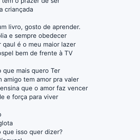
 tem o prazer de ser
a criançada
um livro, gosto de aprender.
blia e sempre obedecer
 qaul é o meu maior lazer
spel bem de frente à TV
o que mais quero Ter
 amigo tem amor pra valer
ensina que o amor faz vencer
de e força para viver
b
glota
 que isso quer dizer?