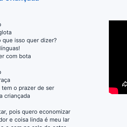
b
glota
 que isso quer dizer?
línguas!
er com bota
b
raça
 tem o prazer de ser
a criançada
ar, pois quero economizar
or e coisa linda é meu lar