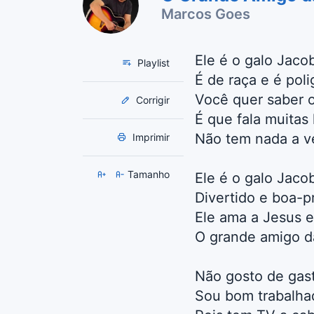
Marcos Goes
Ele é o galo Jaco
Playlist
É de raça e é poli
Você quer saber o
Corrigir
É que fala muitas 
Não tem nada a v
Imprimir
Tamanho
Ele é o galo Jaco
Divertido e boa-p
Ele ama a Jesus e
O grande amigo d
Não gosto de gast
Sou bom trabalhad