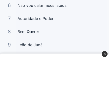
6
Não vou calar meus labios
7
Autoridade e Poder
8
Bem Querer
9
Leão de Judá
10
Bem Querer 2