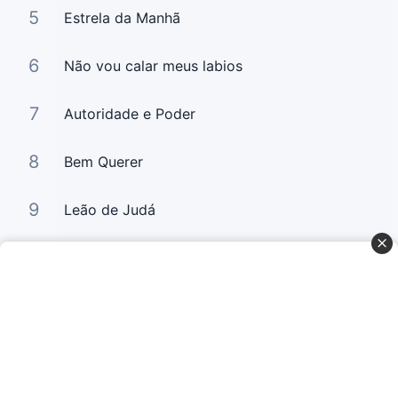
5
Estrela da Manhã
6
Não vou calar meus labios
7
Autoridade e Poder
8
Bem Querer
9
Leão de Judá
10
Bem Querer 2