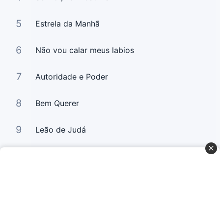
5
Estrela da Manhã
6
Não vou calar meus labios
7
Autoridade e Poder
8
Bem Querer
9
Leão de Judá
10
Bem Querer 2