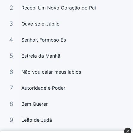
2
Recebi Um Novo Coração do Pai
3
Ouve-se o Júbilo
4
Senhor, Formoso És
5
Estrela da Manhã
6
Não vou calar meus labios
7
Autoridade e Poder
8
Bem Querer
9
Leão de Judá