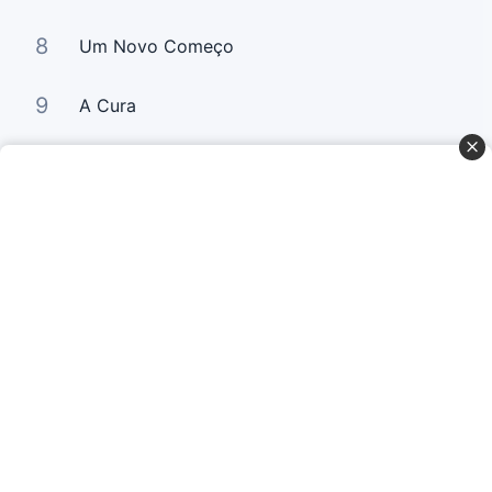
8
Um Novo Começo
9
A Cura
10
Canção do Amigo
Curta Nossas Redes Sociais