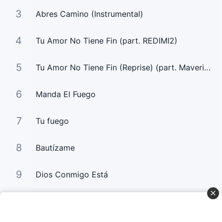
3
Abres Camino (Instrumental)
4
Tu Amor No Tiene Fin (part. REDIMI2)
5
Tu Amor No Tiene Fin (Reprise) (part. Maverick City Musica)
6
Manda El Fuego
7
Tu fuego
8
Bautízame
9
Dios Conmigo Está
10
La Sangre de Jesús