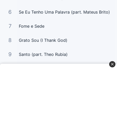
6
Se Eu Tenho Uma Palavra (part. Mateus Brito)
7
Fome e Sede
8
Grato Sou (I Thank God)
9
Santo (part. Theo Rubia)
10
Pardal + Espontâneo (part. Nívea Soares)