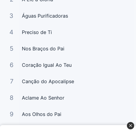
3
Águas Purificadoras
4
Preciso de Ti
5
Nos Braços do Pai
6
Coração Igual Ao Teu
7
Canção do Apocalipse
8
Aclame Ao Senhor
9
Aos Olhos do Pai
10
Relance (Digno é o Cordeiro)